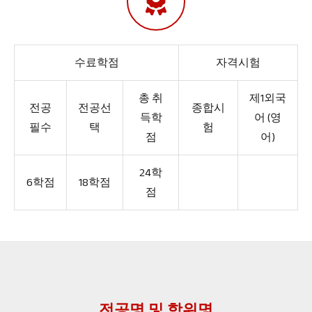
수료학점
자격시험
총 취
제1외국
전공
전공선
종합시
득학
어 (영
필수
택
험
점
어)
24학
6학점
18학점
점
전공명 및 학위명