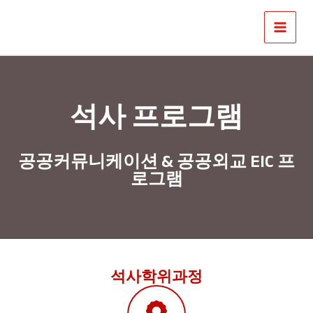
콘
Main
텐
Menu
츠
로
건
너
석사 프로그램
뛰
기
공공커뮤니케이션 & 공공외교 EIC 프
로그램
석사학위과정